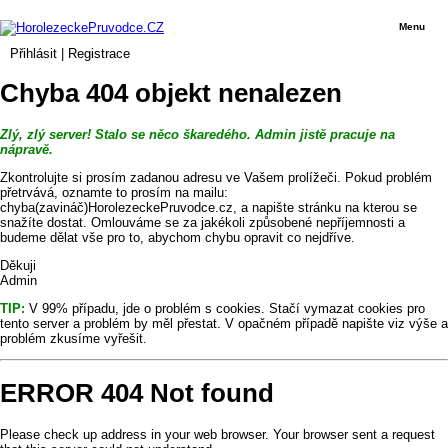
Menu
Přihlásit
|
Registrace
Chyba 404 objekt nenalezen
Zlý, zlý server! Stalo se něco škaredého. Admin jistě pracuje na
nápravě.
Zkontrolujte si prosím zadanou adresu ve Vašem prolížeči. Pokud problém
přetrvává, oznamte to prosím na mailu:
chyba(zavináč)HorolezeckePruvodce.cz, a napište stránku na kterou se
snažíte dostat. Omlouváme se za jakékoli způsobené nepříjemnosti a
budeme dělat vše pro to, abychom chybu opravit co nejdříve.
Děkuji
Admin
TIP:
V 99% případu, jde o problém s cookies. Stačí vymazat cookies pro
tento server a problém by měl přestat. V opačném případě napište viz výše a
problém zkusíme vyřešit.
ERROR 404 Not found
Please check up address in your web browser. Your browser sent a request