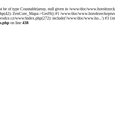
st be of type Countable|array, null given in /www/doc/www.horoleze
p(42): ZenCore_Mapa->GetJS() #1 /www/doc/www.horolezeckepruvod
ce.cz/www/index.php(272): include('/www/doc/www.ho...') #3 {ma
s.php
on line
438