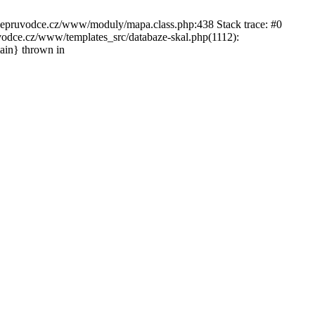
ckepruvodce.cz/www/moduly/mapa.class.php:438 Stack trace: #0
ce.cz/www/templates_src/databaze-skal.php(1112):
in} thrown in