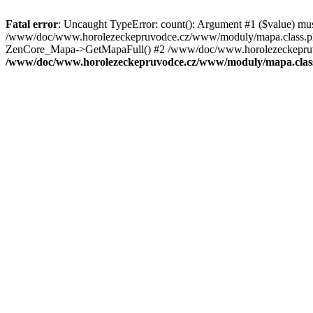
Fatal error
: Uncaught TypeError: count(): Argument #1 ($value) mu
/www/doc/www.horolezeckepruvodce.cz/www/moduly/mapa.class.ph
ZenCore_Mapa->GetMapaFull() #2 /www/doc/www.horolezeckepruvod
/www/doc/www.horolezeckepruvodce.cz/www/moduly/mapa.clas