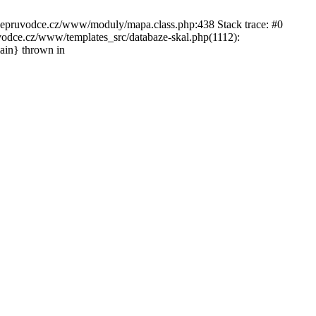
ckepruvodce.cz/www/moduly/mapa.class.php:438 Stack trace: #0
ce.cz/www/templates_src/databaze-skal.php(1112):
in} thrown in