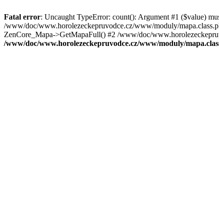
Fatal error
: Uncaught TypeError: count(): Argument #1 ($value) mu
/www/doc/www.horolezeckepruvodce.cz/www/moduly/mapa.class.ph
ZenCore_Mapa->GetMapaFull() #2 /www/doc/www.horolezeckepruvod
/www/doc/www.horolezeckepruvodce.cz/www/moduly/mapa.clas