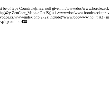
st be of type Countable|array, null given in /www/doc/www.horoleze
p(42): ZenCore_Mapa->GetJS() #1 /www/doc/www.horolezeckepruvod
ce.cz/www/index.php(272): include('/www/doc/www.ho...') #3 {ma
s.php
on line
438