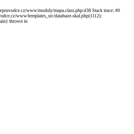
ckepruvodce.cz/www/moduly/mapa.class.php:438 Stack trace: #0
ce.cz/www/templates_src/databaze-skal.php(1112):
in} thrown in