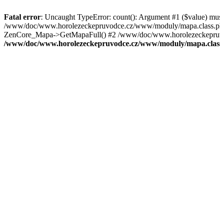
Fatal error
: Uncaught TypeError: count(): Argument #1 ($value) mu
/www/doc/www.horolezeckepruvodce.cz/www/moduly/mapa.class.ph
ZenCore_Mapa->GetMapaFull() #2 /www/doc/www.horolezeckepruvod
/www/doc/www.horolezeckepruvodce.cz/www/moduly/mapa.clas