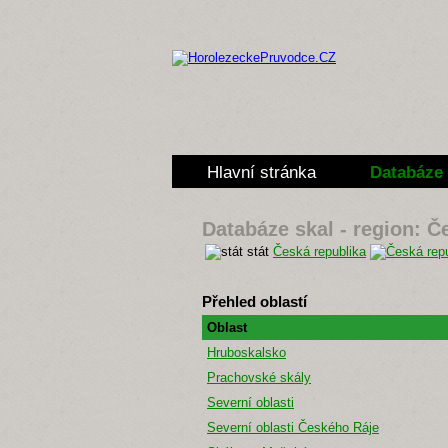
Hlavní stránka
Databáze 
Databáze skal - region: Č
stát
Česká republika
Přehled oblastí
Oblast
Hruboskalsko
Prachovské skály
Severní oblasti
Severní oblasti Českého Ráje