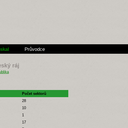
skal
Průvodce
eský ráj
Počet sektorů
28
10
1
17