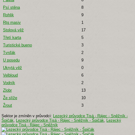
Psí stěna
8
Rohlik
9
Rtg masiv
1
Stolová věž
17
Třetí karta
5
Turistické bueno
3
Tvrďák
2
U posedu
9
Ukrytá věž
0
Velbloud
6
Vodník
2
Zlobr
13
Že slíže
10
Žrout
3
Sektor je zmíněn v průvodci:
Lezecký průvodce Tisá - Rájec - Sněžník -
Špičák
,
Lezecký průvodce Tisá - Rájec - Sněžník - Špičák
,
Lezecký
průvodce Tisá - Rájec - Sněžník