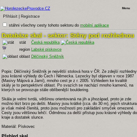
Menu
Přihlásit
|
Registrace
stáhni všechny cesty tohoto sektoru do
mobilní aplikace
Databáze skal - sektor: Stěny pod rozhlednou
stát
Česká republika
region
Labské pískovce
oblast
Děčínský Sněžník
Popis: Děčínský Sněžník je největší stolová hora v ČR. Ze zdejší rozhledny
jsou krásné výhledy do Čech i Německa. Lezecky byl objeven v roce 1987
(Masivy Májová a Jarní), mnoho cest je z r. 2005. Vzhledem ke kvalitě
skály je to perspektivní oblast. Po svazích se nachází mnoho kamenů, na
kterých se provozuje stále oblíbenější bouldering.
Skála je velmi tvrdá, většinou orientovaná na jih a jihozápad, proto je zde
možno lézt brzo po dešti. Masivy jsou krátké (cca. do 30 m), jejich struktura
je však méně členitá, proto jsou možnosti pro zakládání smyček omezené.
Cesty jsou většinou lehčí. Odměnou za delší přístup jsou krásné výhledy do
kraje a dostatek slunce.
Materiál: Pískovec
Přehled skal