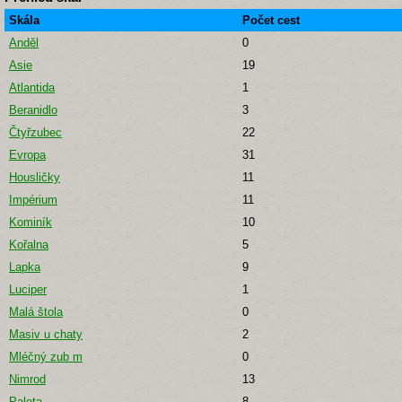
Skála
Počet cest
Anděl
0
Asie
19
Atlantida
1
Beranidlo
3
Čtyřzubec
22
Evropa
31
Housličky
11
Impérium
11
Kominík
10
Kořalna
5
Lapka
9
Luciper
1
Malá štola
0
Masiv u chaty
2
Mléčný zub m
0
Nimrod
13
Paleta
8