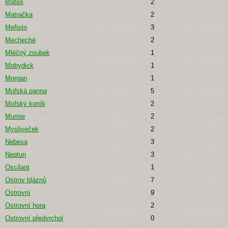
Mates
2
Matračka
2
Mefisto
3
Mecheché
2
Mléčný zoubek
1
Mobydick
1
Morgan
1
Mořská panna
5
Mořský koník
2
Mumie
2
Mysliveček
2
Nebesa
3
Neptun
3
Oscilant
1
Ostrov bláznů
7
Ostrovní
9
Ostrovní hora
2
Ostrovní předvrchol
0