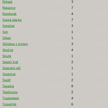
Rohatá
3
Rukavice
7
Rumburak
4
Saská placka
7
Sekáček
3
Sen
1
Silwer
1
Sklípkan s knírem
3
Skočná
4
Skunk
1
Slepičí král
2
Spasská věž
1
Společná
1
Šejdíř
2
Tajuplná
8
Telefonista
2
Trautenberk
4
Trosečník
6