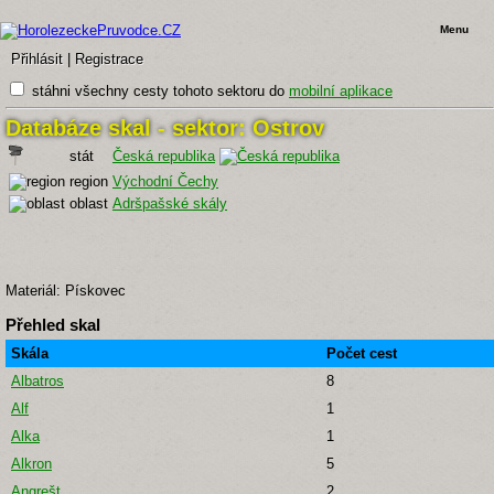
Menu
Přihlásit
|
Registrace
stáhni všechny cesty tohoto sektoru do
mobilní aplikace
Databáze skal - sektor: Ostrov
stát
Česká republika
region
Východní Čechy
oblast
Adršpašské skály
Materiál: Pískovec
Přehled skal
Skála
Počet cest
Albatros
8
Alf
1
Alka
1
Alkron
5
Angrešt
2