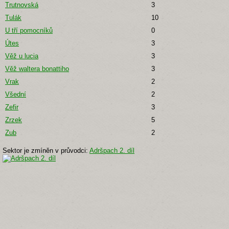
Trutnovská
3
Tulák
10
U tří pomocníků
0
Útes
3
Věž u lucia
3
Věž waltera bonattiho
3
Vrak
2
Všední
2
Zefir
3
Zrzek
5
Zub
2
Sektor je zmíněn v průvodci:
Adršpach 2. díl