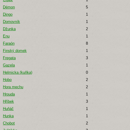
Démon
5
Dingo
1
Domovník
1
Džunka
2
Enu
1
Faraón
8
Finský domek
1
Fregata
3
Gazela
1
Helmicka (kuňka)
0
Hobo
2
Hora mechu
2
Hrouda
1
Hříbek
3
Huňáč
1
Hunka
1
Chobot
2