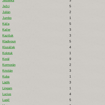
Ještěrka
3
Ježci
5
Julián
2
Jumbo
1
Káča
5
Kačer
3
Kazišuk
3
Kladivoun
5
Klusáček
4
Kolotuk
1
Korál
9
Kormorán
2
Kristián
3
Kuba
1
Ládík
3
Lingam
1
Lucius
4
Lupič
5