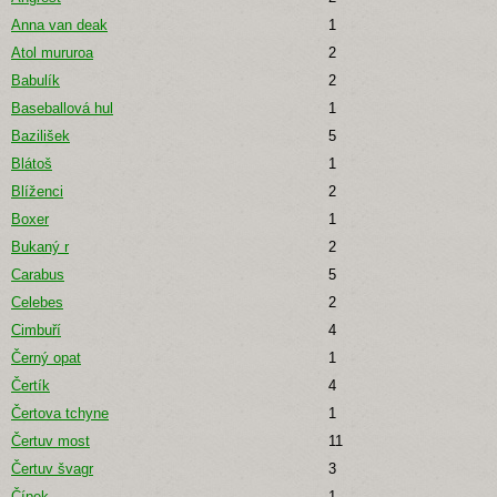
Anna van deak
1
Atol mururoa
2
Babulík
2
Baseballová hul
1
Bazilišek
5
Blátoš
1
Blíženci
2
Boxer
1
Bukaný r
2
Carabus
5
Celebes
2
Cimbuří
4
Černý opat
1
Čertík
4
Čertova tchyne
1
Čertuv most
11
Čertuv švagr
3
Čípek
1