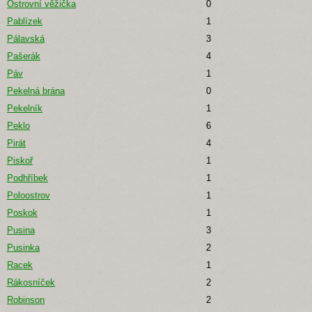
Ostrovní věžička
0
Pablízek
1
Pálavská
3
Pašerák
4
Páv
1
Pekelná brána
0
Pekelník
1
Peklo
6
Pirát
4
Piskoř
1
Podhříbek
1
Poloostrov
1
Poskok
1
Pusina
3
Pusinka
2
Racek
1
Rákosníček
2
Robinson
2