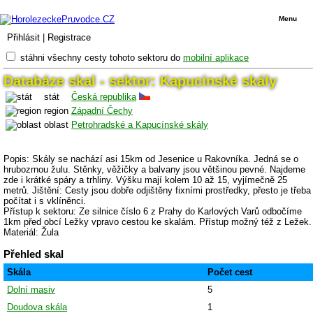
Menu
Přihlásit
|
Registrace
stáhni všechny cesty tohoto sektoru do
mobilní aplikace
Databáze skal - sektor: Kapucínské skály
stát
Česká republika
region
Západní Čechy
oblast
Petrohradské a Kapucínské skály
Popis: Skály se nachází asi 15km od Jesenice u Rakovníka. Jedná se o
hrubozrnou žulu. Stěnky, věžičky a balvany jsou většinou pevné. Najdeme
zde i krátké spáry a trhliny. Výšku mají kolem 10 až 15, vyjímečně 25
metrů. Jištění: Cesty jsou dobře odjištěny fixními prostředky, přesto je třeba
počítat i s vklíněnci.
Přístup k sektoru: Ze silnice číslo 6 z Prahy do Karlových Varů odbočíme
1km před obcí Ležky vpravo cestou ke skalám. Přístup možný též z Ležek.
Materiál: Žula
Přehled skal
Skála
Počet cest
Dolní masiv
5
Doudova skála
1