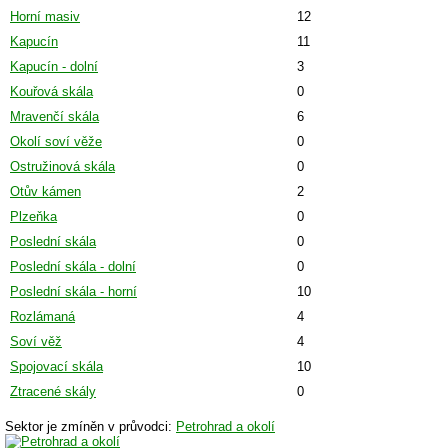
Horní masiv
12
Kapucín
11
Kapucín - dolní
3
Kouřová skála
0
Mravenčí skála
6
Okolí soví věže
0
Ostružinová skála
0
Otův kámen
2
Plzeňka
0
Poslední skála
0
Poslední skála - dolní
0
Poslední skála - horní
10
Rozlámaná
4
Soví věž
4
Spojovací skála
10
Ztracené skály
0
Sektor je zmíněn v průvodci:
Petrohrad a okolí