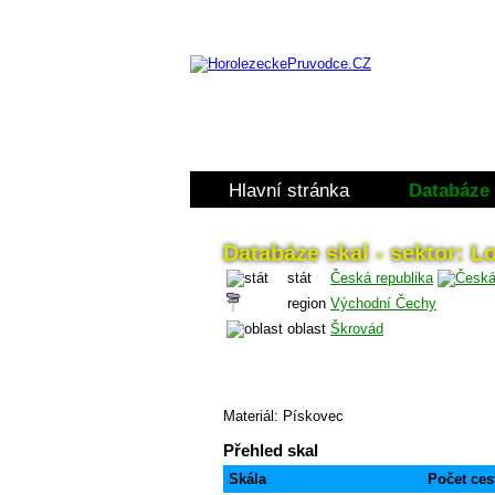
Hlavní stránka
Databáze 
Databáze skal - sektor: 
stát
Česká republika
region
Východní Čechy
oblast
Škrovád
Materiál: Pískovec
Přehled skal
Skála
Počet ces