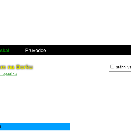
skal
Průvodce
Lom na Borku
stáhni v
t