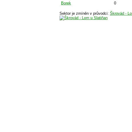
Borek
0
Sektor je zmíněn v průvodci:
Škrovád - Lo