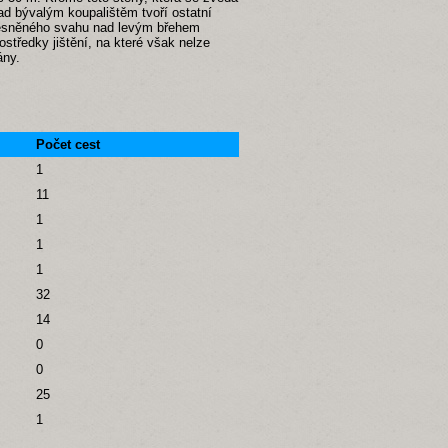
 bývalým koupalištěm tvoří ostatní
alesněného svahu nad levým břehem
ostředky jištění, na které však nelze
ány.
Počet cest
1
11
1
1
1
32
14
0
0
25
1