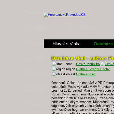
Hlavní stránka
Databáze 
Databáze skal - sektor: P
stát
Česká republika
region
Praha a Střední Čechy
oblast
Praha a okolí
Omezení: Oblast se nachází v PR Prokops
celoročně. Podle výkladu MHMP je však l
prosinci 2011 rozhodl Magistrát ve sporu o
Popis: Dominantní jsou Hlubočepské plotn
železniční trati blízko zastávky Praha-Žv
oddělené prudkým svahem. Monotónní, avš
vápencových chytech v dlouhých ukloněnýc
výjimečně se hodí pár vklíněnců. Skály v
20 m, v případě Šikmé stěny dosahují pře