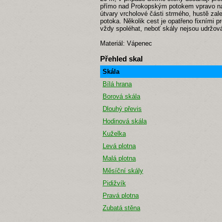
přímo nad Prokopským potokem vpravo nad
útvary vrcholové části strmého, hustě z
potoka. Několik cest je opatřeno fixními pr
vždy spoléhat, neboť skály nejsou udržov
Materiál: Vápenec
Přehled skal
Skála
Bílá hrana
Borová skála
Dlouhý převis
Hodinová skála
Kuželka
Levá plotna
Malá plotna
Měsíční skály
Pidižvík
Pravá plotna
Zubatá stěna