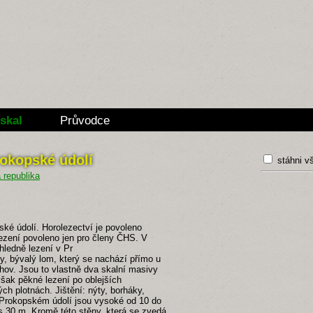
skal
Průvodce
rokopské údolí
stáhni v
ké údolí. Horolezectví je povoleno
ezení povoleno jen pro členy ČHS. V
hledně lezení v Pr
y, bývalý lom, který se nachází přímo u
ahov. Jsou to vlastně dva skalní masivy
ak pěkné lezení po oblejších
h plotnách. Jištění: nýty, borháky,
 Prokopském údolí jsou vysoké od 10 do
s 30 m. Kromě této stěny, která se zvedá