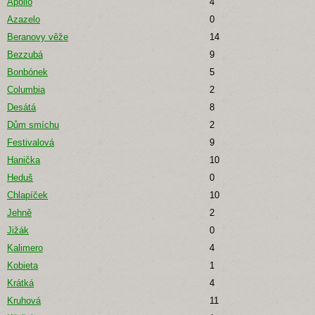
Apollo
4
Azazelo
0
Beranovy věže
14
Bezzubá
9
Bonbónek
5
Columbia
2
Desátá
8
Dům smíchu
2
Festivalová
9
Hanička
10
Heduš
0
Chlapíček
10
Jehně
2
Jižák
0
Kalimero
4
Kobieta
1
Krátká
4
Kruhová
11