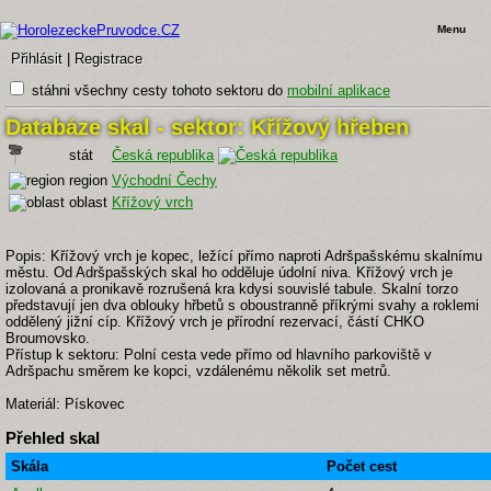
Menu
Přihlásit
|
Registrace
stáhni všechny cesty tohoto sektoru do
mobilní aplikace
Databáze skal - sektor: Křížový hřeben
stát
Česká republika
region
Východní Čechy
oblast
Křížový vrch
Popis: Křížový vrch je kopec, ležící přímo naproti Adršpašskému skalnímu
městu. Od Adršpašských skal ho odděluje údolní niva. Křížový vrch je
izolovaná a pronikavě rozrušená kra kdysi souvislé tabule. Skalní torzo
představují jen dva oblouky hřbetů s oboustranně příkrými svahy a roklemi
oddělený jižní cíp. Křížový vrch je přírodní rezervací, částí CHKO
Broumovsko.
Přístup k sektoru: Polní cesta vede přímo od hlavního parkoviště v
Adršpachu směrem ke kopci, vzdálenému několik set metrů.
Materiál: Pískovec
Přehled skal
Skála
Počet cest