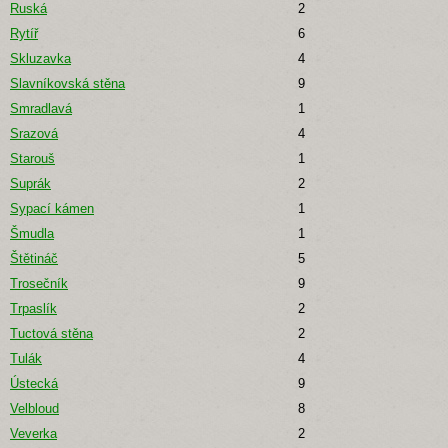
Ruská
2
Rytíř
6
Skluzavka
4
Slavníkovská stěna
9
Smradlavá
1
Srazová
4
Starouš
1
Suprák
2
Sypací kámen
1
Šmudla
1
Štětináč
5
Trosečník
9
Trpaslík
2
Tuctová stěna
2
Tulák
4
Ústecká
9
Velbloud
8
Veverka
2