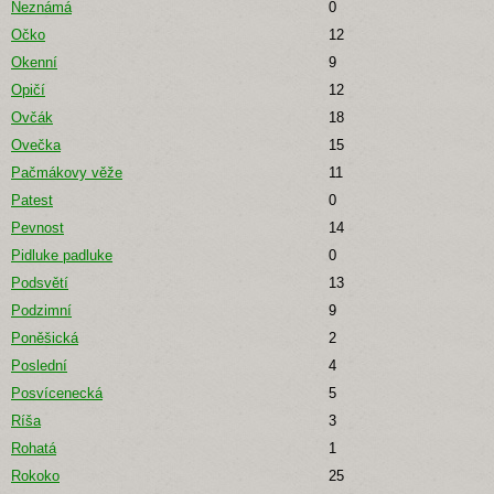
Neznámá
0
Očko
12
Okenní
9
Opičí
12
Ovčák
18
Ovečka
15
Pačmákovy věže
11
Patest
0
Pevnost
14
Pidluke padluke
0
Podsvětí
13
Podzimní
9
Poněšická
2
Poslední
4
Posvícenecká
5
Ríša
3
Rohatá
1
Rokoko
25