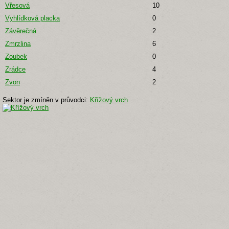
Vřesová
10
Vyhlídková placka
0
Závěrečná
2
Zmrzlina
6
Zoubek
0
Zrádce
4
Zvon
2
Sektor je zmíněn v průvodci:
Křížový vrch