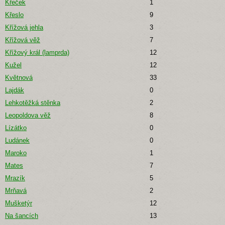
Křeček
1
Křeslo
9
Křížová jehla
3
Křížová věž
7
Křížový král (lamprda)
12
Kužel
12
Květnová
33
Lajdák
0
Lehkotěžká stěnka
2
Leopoldova věž
8
Lízátko
0
Ludánek
0
Maroko
1
Mates
7
Mrazík
5
Mrňavá
2
Mušketýr
12
Na šancích
13