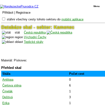
Menu
Přihlásit
|
Registrace
stáhni všechny cesty tohoto sektoru do
mobilní aplikace
Databáze skal - sektor: Kamenec
stát
Česká republika
region
Východní Čechy
oblast
Teplické skály
Materiál: Pískovec
Přehled skal
Skála
Počet cest
Antilopa
0
Čertova stěna
6
Čmelák
1
Deštivá
3
Erika
1