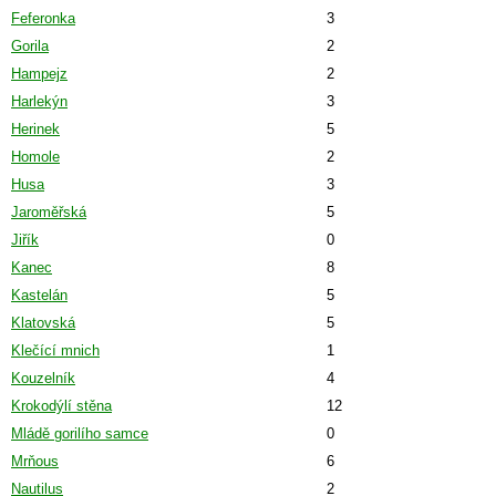
Feferonka
3
Gorila
2
Hampejz
2
Harlekýn
3
Herinek
5
Homole
2
Husa
3
Jaroměřská
5
Jiřík
0
Kanec
8
Kastelán
5
Klatovská
5
Klečící mnich
1
Kouzelník
4
Krokodýlí stěna
12
Mládě gorilího samce
0
Mrňous
6
Nautilus
2