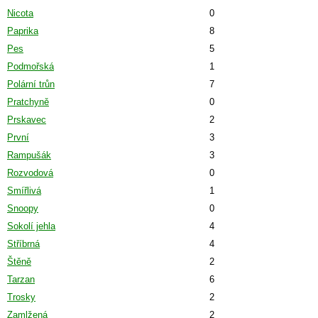
Nicota
0
Paprika
8
Pes
5
Podmořská
1
Polární trůn
7
Pratchyně
0
Prskavec
2
První
3
Rampušák
3
Rozvodová
0
Smířlivá
1
Snoopy
0
Sokolí jehla
4
Stříbrná
4
Štěně
2
Tarzan
6
Trosky
2
Zamlžená
2