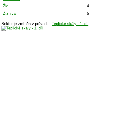
Žid
4
Žíznivá
5
Sektor je zmíněn v průvodci:
Teplické skály - 1. díl