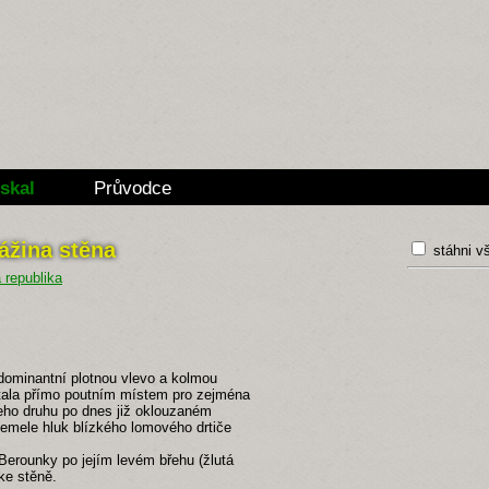
skal
Průvodce
lážina stěna
stáhni v
dominantní plotnou vlevo a kolmou
stala přímo poutním místem pro zejména
šeho druhu po dnes již oklouzaném
emele hluk blízkého lomového drtiče
 Berounky po jejím levém břehu (žlutá
ke stěně.