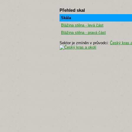
Přehled skal
Skála
Blážina stěna - levá část
Blážina stěna - pravá část
Sektor je zmíněn v průvodci:
Český kras a