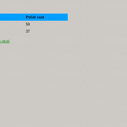
Počet cest
59
37
 okolí