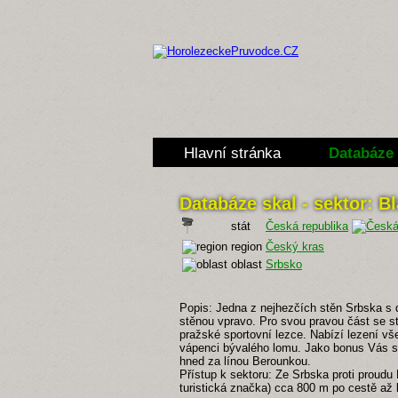
Hlavní stránka
Databáze 
Databáze skal - sektor: B
stát
Česká republika
region
Český kras
oblast
Srbsko
Popis: Jedna z nejhezčích stěn Srbska s 
stěnou vpravo. Pro svou pravou část se 
pražské sportovní lezce. Nabízí lezení v
vápenci bývalého lomu. Jako bonus Vás s
hned za línou Berounkou.
Přístup k sektoru: Ze Srbska proti proudu
turistická značka) cca 800 m po cestě až 