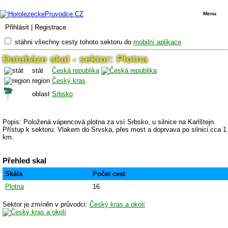
Menu
Přihlásit
|
Registrace
stáhni všechny cesty tohoto sektoru do
mobilní aplikace
Databáze skal - sektor: Plotna
stát
Česká republika
region
Český kras
oblast
Srbsko
Popis: Položená vápencová plotna za vsí Srbsko, u silnice na Karlštejn.
Přístup k sektoru: Vlakem do Srvska, přes most a doprvava po silnici cca 1
km.
Přehled skal
Skála
Počet cest
Plotna
16
Sektor je zmíněn v průvodci:
Český kras a okolí