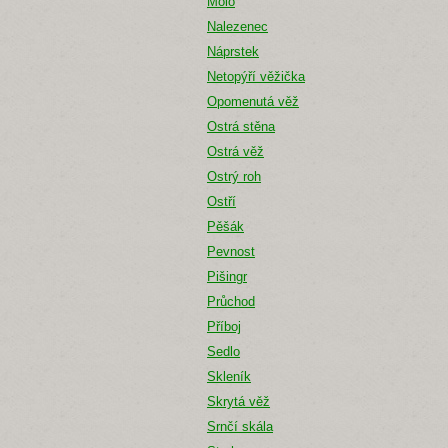
Molo
Nalezenec
Náprstek
Netopýří věžička
Opomenutá věž
Ostrá stěna
Ostrá věž
Ostrý roh
Ostří
Pěšák
Pevnost
Pišingr
Průchod
Příboj
Sedlo
Skleník
Skrytá věž
Srnčí skála