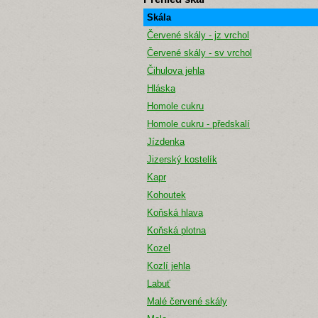
Skála
Červené skály - jz vrchol
Červené skály - sv vrchol
Čihulova jehla
Hláska
Homole cukru
Homole cukru - předskalí
Jízdenka
Jizerský kostelík
Kapr
Kohoutek
Koňská hlava
Koňská plotna
Kozel
Kozlí jehla
Labuť
Malé červené skály