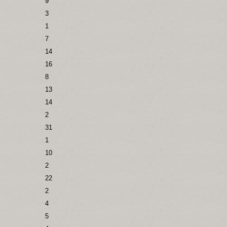
9
3
1
7
14
16
8
13
14
2
31
1
10
2
22
2
4
5