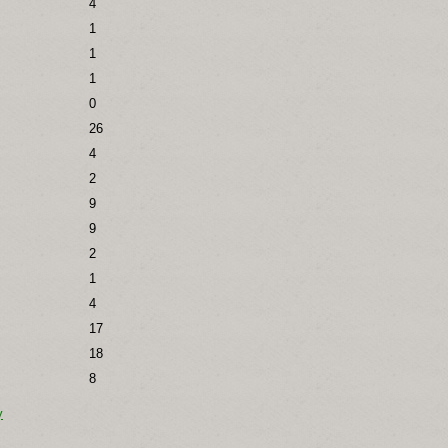
4
1
1
1
0
26
4
2
9
9
2
1
4
17
18
8
y