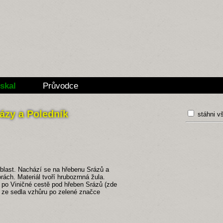
skal
Průvodce
rázy a Poledník
stáhni v
last. Nachází se na hřebenu Srázů a
ách. Materiál tvoří hrubozrnná žula.
a po Viničné cestě pod hřeben Srázů (zde
 ze sedla vzhůru po zelené značce