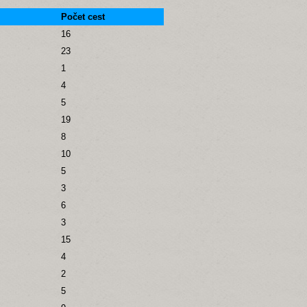
Počet cest
16
23
1
4
5
19
8
10
5
3
6
3
15
4
2
5