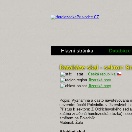
Hlavní stránka
Databáze 
Databáze skal - sektor: S
stát
Česká republika
region
Jizerské hory
oblast
Jizerské hory
Popis: Významná a často navštěvovaná ob
severním úbočí Poledníku v Jizerských hor
Přístup k sektoru: Z Oldřichovského sedl
začíná značená horolezecká stezka) nebo
směrem na Poledník.
Materiál: Žula
Přehled skal