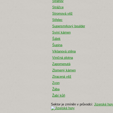
Strahov
Strážce
Stromová věž
Střelec
Supersmrkový boulder
Sviní kámen
Šálek
Šupina
Viklanová stěna
Viničná plotna
Zapomenutá
Zlomený kámen
Ztracená věž
Zvon
Žába
Žabí kůň
Sektor je zmíněn v průvodci:
Jizerské hor