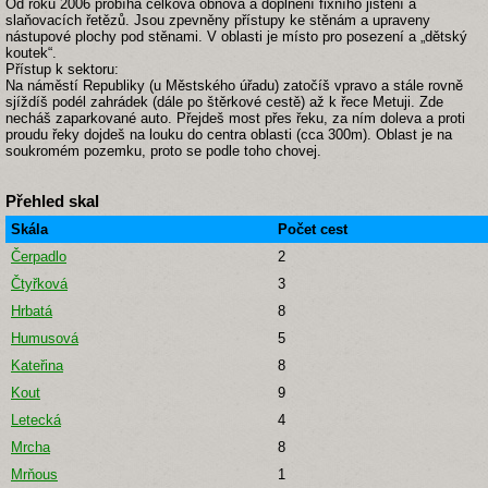
Od roku 2006 probíhá celková obnova a doplnění fixního jištění a
slaňovacích řetězů. Jsou zpevněny přístupy ke stěnám a upraveny
nástupové plochy pod stěnami. V oblasti je místo pro posezení a „dětský
koutek“.
Přístup k sektoru:
Na náměstí Republiky (u Městského úřadu) zatočíš vpravo a stále rovně
sjíždíš podél zahrádek (dále po štěrkové cestě) až k řece Metuji. Zde
necháš zaparkované auto. Přejdeš most přes řeku, za ním doleva a proti
proudu řeky dojdeš na louku do centra oblasti (cca 300m). Oblast je na
soukromém pozemku, proto se podle toho chovej.
Přehled skal
Skála
Počet cest
Čerpadlo
2
Čtyřková
3
Hrbatá
8
Humusová
5
Kateřina
8
Kout
9
Letecká
4
Mrcha
8
Mrňous
1