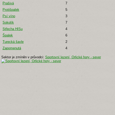
Prašivá
7
Protišpalek
5
Psí víno
3
Sokolík
7
Střecha HISu
4
Špalek
6
Turecká šavle
2
Zapomenutá
4
Sektor je zmíněn v průvodci:
Sportovní lezení, Orlické hory - sever