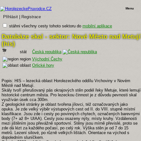
Menu
Přihlásit
|
Registrace
stáhni všechny cesty tohoto sektoru do
mobilní aplikace
Databáze skal - sektor: Nové Město nad Metují
(his)
stát
Česká republika
region
Východní Čechy
oblast
Orlické hory
Popis: HIS – lezecká oblast Horolezeckého oddílu Vrchoviny v Novém
Městě nad Metují.
Skály tvoří přerušovaný pás okrajových stěn podél řeky Metuje, které lemují
historické centrum města. Pro lezeckou činnost je z důvodu pevnosti skal
využíván úsek cca 300m.
Z geologické stránky je oblast tvořena jílovci, též označovaných jako
opuka. Je zde velký výběr výstupových cest od II. do VIII. stupně místní
klasifikace. Jsou zde i cesty po povinných chytech, označených barevnými
body (7+ až 8+ UIAA). Cesty jsou osazeny nýty, místy kruhy. Vzdálenosti
mezi jištěním jsou převážně sportovní. Stěny jsou mírně převislé, proto se
zde dá lézt za každého počasí, po celý rok. Výška stěn je od 7 do 15
metrů. Lezení silové, po různě velkých lištách. Orientace na východ s
dopoledním sluníčkem.