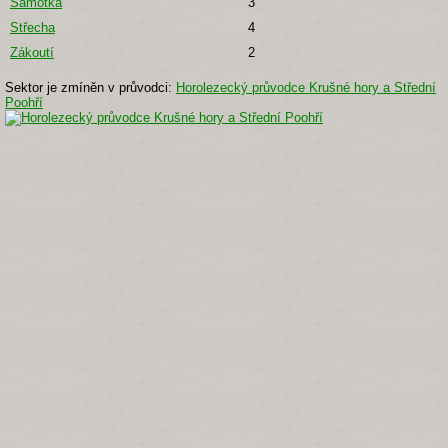
Samotka
3
Střecha
4
Zákoutí
2
Sektor je zmíněn v průvodci:
Horolezecký průvodce Krušné hory a Střední
Poohří