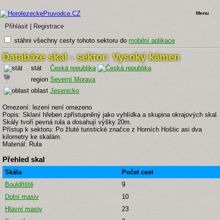
Menu
Přihlásit
|
Registrace
stáhni všechny cesty tohoto sektoru do
mobilní aplikace
Databáze skal - sektor: Vysoký kámen
stát
Česká republika
region
Severní Morava
oblast
Jesenicko
Omezení: lezení není omezeno
Popis: Sklaní hřeben zpřístupněný jako vyhlídka a skupina okrajových skal.
Skály tvoří pevná rula a dosahují výšky 20m.
Přístup k sektoru: Po žluté turistické značce z Horních Hoštic asi dva
kilometry ke skalám.
Materiál: Rula
Přehled skal
Skála
Počet cest
Bouldřiště
9
Dolní masiv
10
Hlavní masiv
23