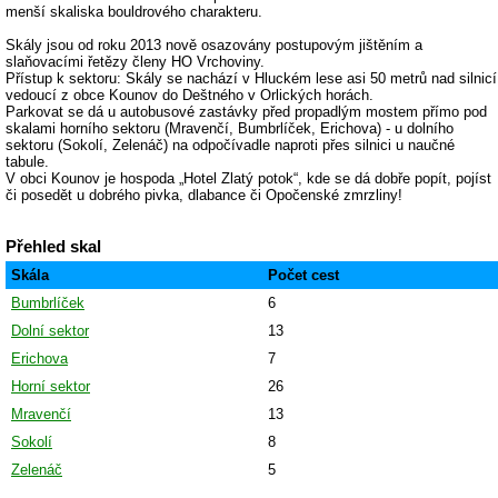
menší skaliska bouldrového charakteru.
Skály jsou od roku 2013 nově osazovány postupovým jištěním a
slaňovacími řetězy členy HO Vrchoviny.
Přístup k sektoru: Skály se nachází v Hluckém lese asi 50 metrů nad silnicí
vedoucí z obce Kounov do Deštného v Orlických horách.
Parkovat se dá u autobusové zastávky před propadlým mostem přímo pod
skalami horního sektoru (Mravenčí, Bumbrlíček, Erichova) - u dolního
sektoru (Sokolí, Zelenáč) na odpočívadle naproti přes silnici u naučné
tabule.
V obci Kounov je hospoda „Hotel Zlatý potok“, kde se dá dobře popít, pojíst
či posedět u dobrého pivka, dlabance či Opočenské zmrzliny!
Přehled skal
Skála
Počet cest
Bumbrlíček
6
Dolní sektor
13
Erichova
7
Horní sektor
26
Mravenčí
13
Sokolí
8
Zelenáč
5