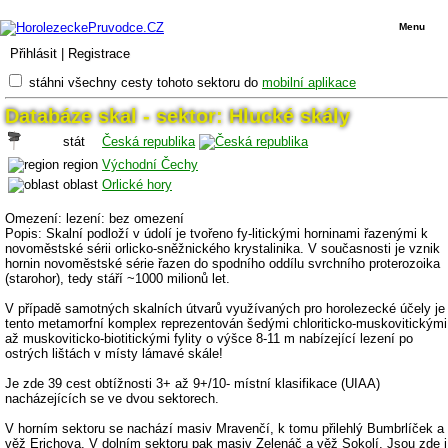
Menu
Přihlásit
|
Registrace
stáhni všechny cesty tohoto sektoru do
mobilní aplikace
Databáze skal - sektor: Hlucké skály
stát
Česká republika
region
Východní Čechy
oblast
Orlické hory
Omezení: lezení: bez omezení
Popis: Skalní podloží v údolí je tvořeno fy-litickými horninami řazenými k
novoměstské sérii orlicko-sněžnického krystalinika. V současnosti je vznik
hornin novoměstské série řazen do spodního oddílu svrchního proterozoika
(starohor), tedy stáří ~1000 milionů let.
V případě samotných skalních útvarů využívaných pro horolezecké účely je
tento metamorfní komplex reprezentován šedými chloriticko-muskovitickými
až muskoviticko-biotitickými fylity o výšce 8-11 m nabízející lezení po
ostrých lištách v místy lámavé skále!
Je zde 39 cest obtížnosti 3+ až 9+/10- místní klasifikace (UIAA)
nacházejících se ve dvou sektorech.
V horním sektoru se nachází masiv Mravenčí, k tomu přilehlý Bumbrlíček a
věž Erichova. V dolním sektoru pak masiv Zelenáč a věž Sokolí. Jsou zde i