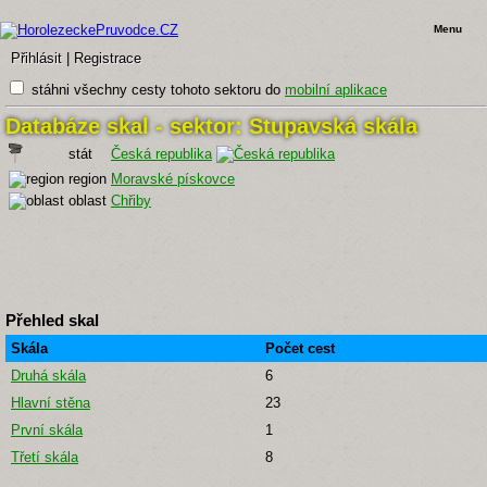
Menu
Přihlásit
|
Registrace
stáhni všechny cesty tohoto sektoru do
mobilní aplikace
Databáze skal - sektor: Stupavská skála
stát
Česká republika
region
Moravské pískovce
oblast
Chřiby
Přehled skal
Skála
Počet cest
Druhá skála
6
Hlavní stěna
23
První skála
1
Třetí skála
8