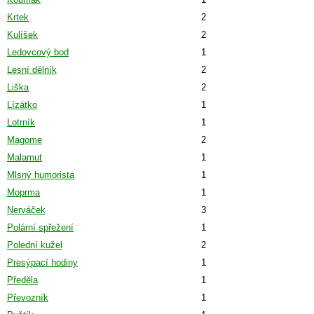
Krtek
2
Kulíšek
2
Ledovcový bod
1
Lesní dělník
2
Liška
2
Lízátko
1
Lotrník
1
Magome
2
Malamut
1
Mlsný humorista
1
Moprma
1
Nerváček
3
Polární spřežení
1
Polední kužel
2
Presýpací hodiny
1
Předěla
1
Převozník
1