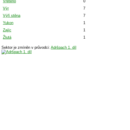
Vřeteno
0
Výr
7
Výří stěna
7
Yukon
1
Zajíc
1
Žlutá
1
Sektor je zmíněn v průvodci:
Adršpach 1. díl