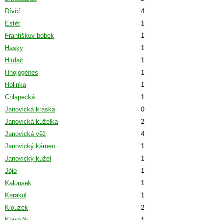
Dívčí
4
Estét
1
Františkuv bobek
1
Hasky
1
Hlídač
1
Hnojogénes
1
Holinka
1
Chlapecká
1
Janovická kráska
0
Janovická kuželka
2
Janovická věž
4
Janovický kámen
1
Janovický kužel
1
Jójo
1
Kalousek
1
Karakul
1
Klouzek
2
Koumák
1