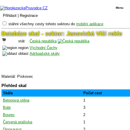
Menu
Přihlásit
|
Registrace
stáhni všechny cesty tohoto sektoru do
mobilní aplikace
Databáze skal - sektor: Janovická Vlčí rokle
stát
Česká republika
region
Východní Čechy
oblast
Adršpašské skály
Materiál: Pískovec
Přehled skal
Skála
Počet cest
Betonová stěna
1
Bobr
3
Bourec
2
Červená prašivka
1
Dinosaurus
2