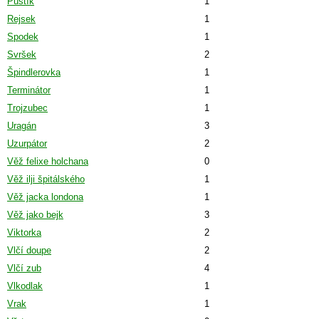
Puštík
1
Rejsek
1
Spodek
1
Svršek
2
Špindlerovka
1
Terminátor
1
Trojzubec
1
Uragán
3
Uzurpátor
2
Věž felixe holchana
0
Věž ilji špitálského
1
Věž jacka londona
1
Věž jako bejk
3
Viktorka
2
Vlčí doupe
2
Vlčí zub
4
Vlkodlak
1
Vrak
1