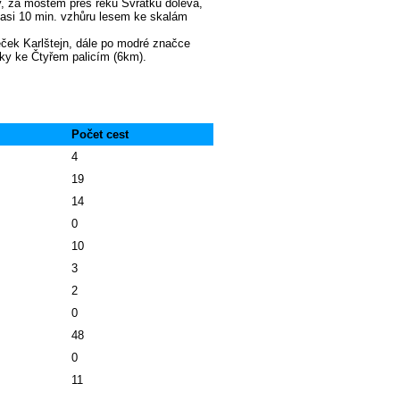
y, za mostem přes řeku Svratku doleva,
 asi 10 min. vzhůru lesem ke skalám
ček Karlštejn, dále po modré značce
y ke Čtyřem palicím (6km).
Počet cest
4
19
14
0
10
3
2
0
48
0
11