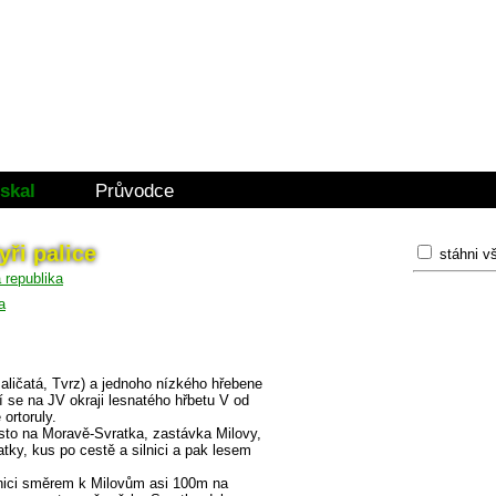
skal
Průvodce
yři palice
stáhni v
a
aličatá, Tvrz) a jednoho nízkého hřebene
se na JV okraji lesnatého hřbetu V od
ortoruly.
sto na Moravě-Svratka, zastávka Milovy,
ky, kus po cestě a silnici a pak lesem
lnici směrem k Milovům asi 100m na