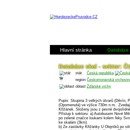
Hlavní stránka
Databáze 
Databáze skal - sektor: Čt
stát
Česká republika
region
Českomoravská vrchovin
oblast
Žďárské vrchy
Popis: Skupina 3 velkých útvarů (Děvín, P
(Opomenutá) ve výšce 730m n.m.. Zvedají 
Křižánek. Složeny jsou z pevné dvojslídné 
Přístup k sektoru: a) Autobusem Nové Mě
po zelené značce loukami kolem řeky Svrat
ke skalám (3km).
b) Ze zastávky Křižánky U Olejníků po si