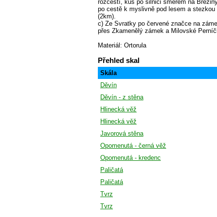
rozcestí, kus po silnici směrem na Březin
po cestě k myslivně pod lesem a stezkou
(2km).
c) Ze Svratky po červené značce na záme
přes Zkamenělý zámek a Milovské Perníčk
Materiál: Ortorula
Přehled skal
Skála
Děvín
Děvín - z stěna
Hlinecká věž
Hlinecká věž
Javorová stěna
Opomenutá - černá věž
Opomenutá - kredenc
Paličatá
Paličatá
Tvrz
Tvrz