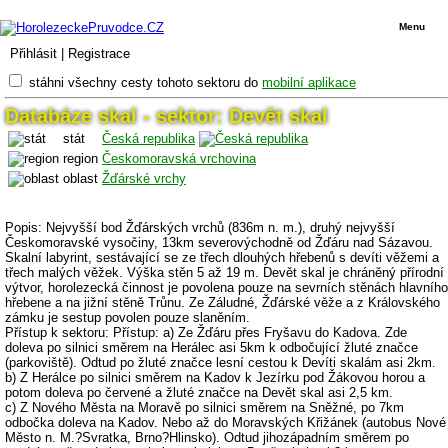
Menu
Přihlásit
|
Registrace
stáhni všechny cesty tohoto sektoru do
mobilní aplikace
Databáze skal - sektor: Devět skal
stát
Česká republika
region
Českomoravská vrchovina
oblast
Žďárské vrchy
Popis: Nejvyšší bod Žďárských vrchů (836m n. m.), druhý nejvyšší
Českomoravské vysočiny, 13km severovýchodně od Žďáru nad Sázavou.
Skalní labyrint, sestávající se ze třech dlouhých hřebenů s devíti věžemi a
třech malých věžek. Výška stěn 5 až 19 m. Devět skal je chráněný přírodní
výtvor, horolezecká činnost je povolena pouze na sevrních stěnách hlavního
hřebene a na jižní stěně Trůnu. Ze Záludné, Žďárské věže a z Královského
zámku je sestup povolen pouze slaněním.
Přístup k sektoru: Přístup: a) Ze Žďáru přes Fryšavu do Kadova. Zde
doleva po silnici směrem na Herálec asi 5km k odbočující žluté značce
(parkoviště). Odtud po žluté značce lesní cestou k Devíti skalám asi 2km.
b) Z Herálce po silnici směrem na Kadov k Jezírku pod Žákovou horou a
potom doleva po červené a žluté značce na Devět skal asi 2,5 km.
c) Z Nového Města na Moravě po silnici směrem na Sněžné, po 7km
odbočka doleva na Kadov. Nebo až do Moravských Křižánek (autobus Nové
Město n. M.?Svratka, Brno?Hlinsko). Odtud jihozápadním směrem po