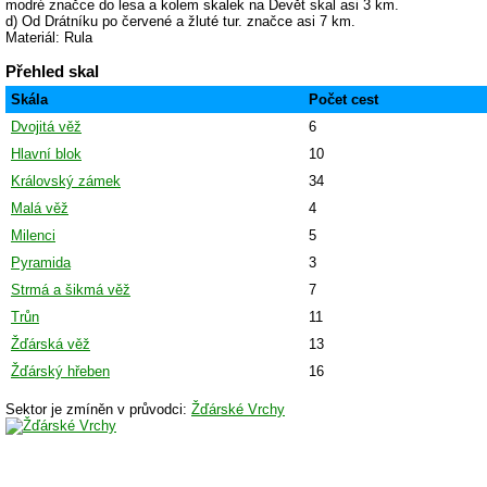
modré značce do lesa a kolem skalek na Devět skal asi 3 km.
d) Od Drátníku po červené a žluté tur. značce asi 7 km.
Materiál: Rula
Přehled skal
Skála
Počet cest
Dvojitá věž
6
Hlavní blok
10
Královský zámek
34
Malá věž
4
Milenci
5
Pyramida
3
Strmá a šikmá věž
7
Trůn
11
Žďárská věž
13
Žďárský hřeben
16
Sektor je zmíněn v průvodci:
Žďárské Vrchy