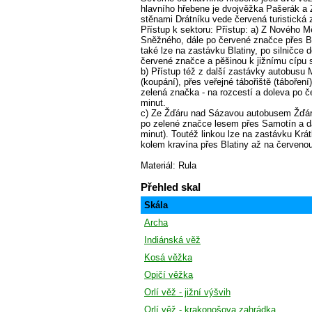
hlavního hřebene je dvojvěžka Pašerák a
stěnami Drátníku vede červená turistická
Přístup k sektoru: Přístup: a) Z Nového
Sněžného, dále po červené značce přes B
také lze na zastávku Blatiny, po silničce
červené značce a pěšinou k jižnímu cípu s
b) Přístup též z další zastávky autobusu 
(koupání), přes veřejné tábořiště (táboření
zelená značka - na rozcestí a doleva po č
minut.
c) Ze Žďáru nad Sázavou autobusem Žďár
po zelené značce lesem přes Samotín a dá
minut). Toutéž linkou lze na zastávku Krá
kolem kravína přes Blatiny až na červeno
Materiál: Rula
Přehled skal
Skála
Archa
Indiánská věž
Kosá věžka
Opičí věžka
Orlí věž - jižní výšvih
Orlí věž - krakonošova zahrádka