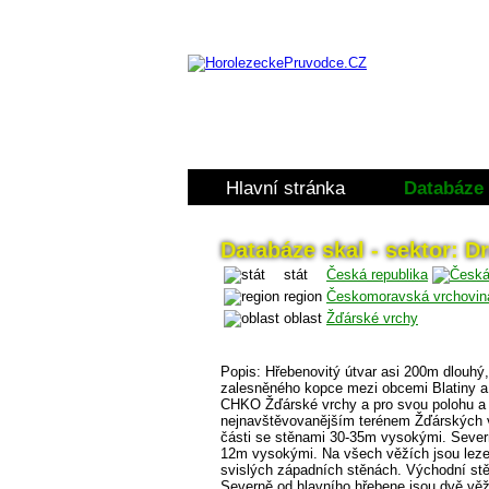
Hlavní stránka
Databáze 
Databáze skal - sektor: Dr
stát
Česká republika
region
Českomoravská vrchovin
oblast
Žďárské vrchy
Popis: Hřebenovitý útvar asi 200m dlouhý,
zalesněného kopce mezi obcemi Blatiny a 
CHKO Žďárské vrchy a pro svou polohu a p
nejnavštěvovanějším terénem Žďárských vrc
části se stěnami 30-35m vysokými. Severn
12m vysokými. Na všech věžích jsou lez
svislých západních stěnách. Východní stěn
Severně od hlavního hřebene jsou dvě vě