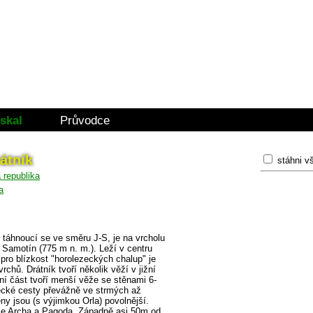
skal
Průvodce
átník
stáhni v
a
 táhnoucí se ve směru J-S, je na vrcholu
Samotín (775 m n. m.). Leží v centru
ro blízkost "horolezeckých chalup" je
hů. Drátník tvoří několik věží v jižní
í část tvoří menší věže se stěnami 6-
ecké cesty převážně ve strmých až
y jsou (s výjimkou Orla) povolnější.
že Archa a Pagoda. Západně asi 50m od