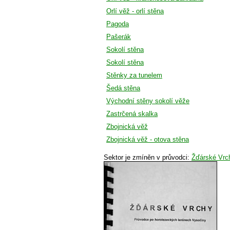
Orlí věž - orlí stěna
Pagoda
Pašerák
Sokolí stěna
Sokolí stěna
Stěnky za tunelem
Šedá stěna
Východní stěny sokolí věže
Zastrčená skalka
Zbojnická věž
Zbojnická věž - otova stěna
Sektor je zmíněn v průvodci:
Žďárské Vrc