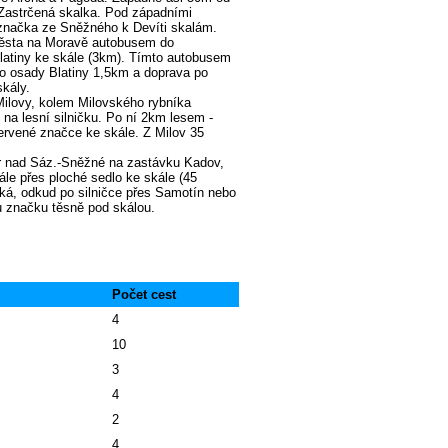
 Zastrčená skalka. Pod západními
 značka ze Sněžného k Devíti skalám.
 Města na Moravě autobusem do
latiny ke skále (3km). Tímto autobusem
 do osady Blatiny 1,5km a doprava po
kály.
Milovy, kolem Milovského rybníka
) na lesní silničku. Po ní 2km lesem -
ervené značce ke skále. Z Milov 35
 nad Sáz.-Sněžné na zastávku Kadov,
le přes ploché sedlo ke skále (45
tká, odkud po silničce přes Samotín nebo
u značku těsně pod skálou.
Počet cest
4
10
3
4
2
4