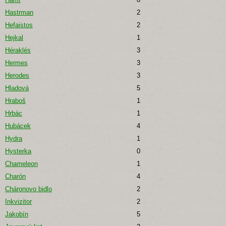
Hastrman
2
Hefaistos
2
Hejkal
1
Héraklés
3
Hermes
3
Herodes
3
Hladová
5
Hraboš
1
Hrbác
1
Hubácek
4
Hydra
1
Hysterka
0
Chameleon
1
Charón
4
Cháronovo bidlo
2
Inkvizitor
2
Jakobín
5