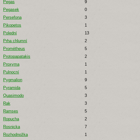
Pegas
9
Pegasek
0
Persefona
3
Pikopetos
1
Polední
13
Prha chlumní
2
Prométheus
5
Protopapatakis
2
Proxyma
1
Pulnocní
1
Pygmalion
9
Pyramida
5
Quasimodo
3
Rak
3
Ramses
5
Ropucha
2
Rosnicka
7
Rozhodnožka
1