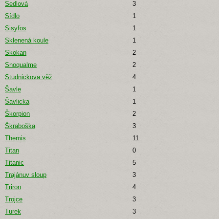
Sedlová
3
Sídlo
1
Sisyfos
1
Sklenená koule
1
Skokan
2
Snoqualme
2
Studnickova věž
4
Šavle
1
Šavlicka
1
Škorpion
2
Škraboška
3
Themis
11
Titan
0
Titanic
5
Trajánuv sloup
3
Triron
4
Trojce
3
Turek
3