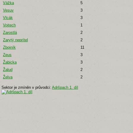
Vážka
5
Vesuv
3
Vlcák
3
Vojtech
1
Zarostlá
2
Zarytý neprítel
2
Zbojník
11
Zeus
3
Žabicka
3
Žalud
2
Želva
2
Sektor je zmíněn v průvodci:
Adršpach 1. díl