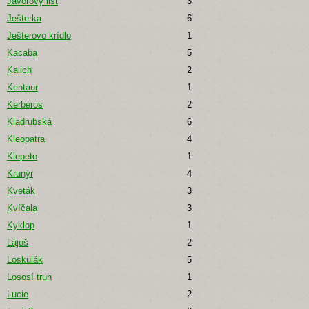
Javorový list
3
Ješterka
6
Ješterovo krídlo
1
Kacaba
5
Kalich
2
Kentaur
1
Kerberos
2
Kladrubská
6
Kleopatra
4
Klepeto
1
Krunýr
4
Kveták
3
Kvíčala
3
Kyklop
1
Lájoš
2
Loskulák
5
Lososí trun
1
Lucie
2