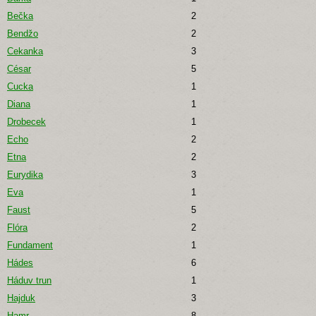
Bečka
2
Bendžo
2
Cekanka
3
César
5
Cucka
1
Diana
1
Drobecek
1
Echo
2
Etna
2
Eurydika
3
Eva
1
Faust
5
Flóra
2
Fundament
1
Hádes
6
Háduv trun
1
Hajduk
3
Hamr
8