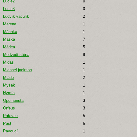
Lucie2
0
Lucie3
0
Ludvík vaculík
2
Marena
1
Márinka
1
Maska
7
Médea
5
Medvedí stěna
8
Midas
1
Michael jackson
1
Mláde
2
Myšák
1
Nymfa
1
Opomenutá
3
Orfeus
3
Pařavec
5
Past
6
Pavoucí
1