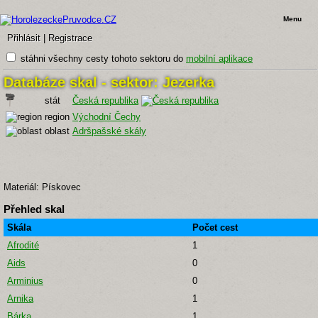
Menu
Přihlásit
|
Registrace
stáhni všechny cesty tohoto sektoru do
mobilní aplikace
Databáze skal - sektor: Jezerka
stát
Česká republika
region
Východní Čechy
oblast
Adršpašské skály
Materiál: Pískovec
Přehled skal
Skála
Počet cest
Afrodité
1
Aids
0
Arminius
0
Arnika
1
Bárka
1