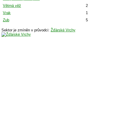
Větrná věž
2
Vrak
1
Zub
5
Sektor je zmíněn v průvodci:
Žďárské Vrchy