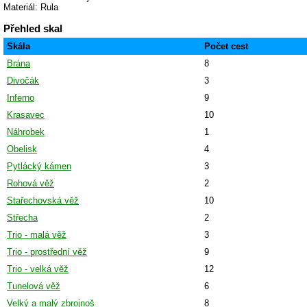
Materiál: Rula
Přehled skal
Skála
Počet cest
Brána
8
Divočák
3
Inferno
9
Krasavec
10
Náhrobek
1
Obelisk
4
Pytlácký kámen
3
Rohová věž
2
Stařechovská věž
10
Střecha
2
Trio - malá věž
3
Trio - prostřední věž
9
Trio - velká věž
12
Tunelová věž
6
Velký a malý zbrojnoš
8