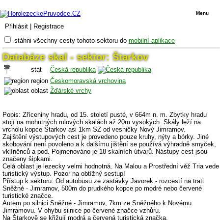
Menu
Přihlásit
|
Registrace
stáhni všechny cesty tohoto sektoru do
mobilní aplikace
Databáze skal - sektor: Štarkov
stát
Česká republika
region
Českomoravská vrchovina
oblast
Žďárské vrchy
Popis: Zříceniny hradu, od 15. století pusté, v 664m n. m. Zbytky hradu
stojí na mohutných rulových skalách až 20m vysokých. Skály leží na
vrcholu kopce Štarkov asi 1km SZ od vesničky Nový Jimramov.
Zajištění výstupových cest je provedeno pouze kruhy, nýty a bórky. Jiné
skobování není povoleno a k dalšímu jištění se používá výhradně smyček,
vklíněnců a pod. Pojmenováno je 18 skalních útvarů. Nástupy cest jsou
značeny šipkami.
Celá oblast je lezecky velmi hodnotná. Na Malou a Prostřední věž Tria vede
turistický výstup. Pozor na obtížný sestup!
Přístup k sektoru: Od autobusu ze zastávky Javorek - rozcestí na trati
Sněžné - Jimramov, 500m do prudkého kopce po modré nebo červené
turistické značce.
Autem po silnici Sněžné - Jimramov, 7km ze Sněžného k Novému
Jimramovu. V ohybu silnice po červené značce vzhůru.
Na Štarkově se křižují modrá a červená turistická značka.