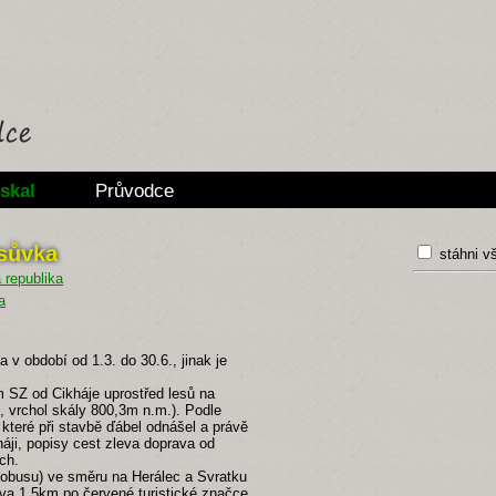
skal
Průvodce
isůvka
stáhni v
a
v období od 1.3. do 30.6., jinak je
 SZ od Cikháje uprostřed lesů na
 vrchol skály 800,3m n.m.). Podle
 které při stavbě ďábel odnášel a právě
háji, popisy cest zleva doprava od
ch.
utobusu) ve směru na Herálec a Svratku
eva 1,5km po červené turistické značce.