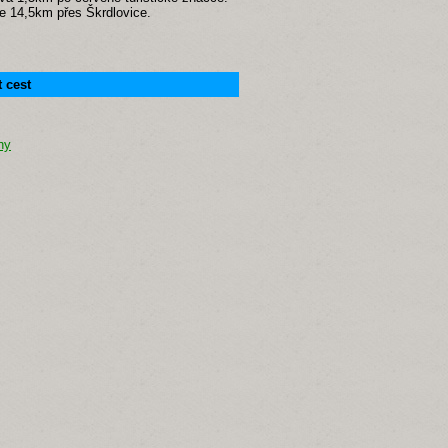
ce 14,5km přes Škrdlovice.
 cest
hy