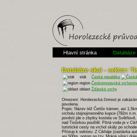
Hlavní stránka
Databáze 
Databáze skal - sektor: T
stát
Česká republika
region
Českomoravská vrchovin
oblast
Žďárské vrchy
Omezení: Horolezecká činnost je zakázána 
povolena.
Popis: Název též Čertův kámen, asi 1,5km
vrcholu stejnojmenného kopce (792m n.m.,
pověsti jde o zbytky kostela ve Světňově,
nad Tisůvkou pouštěl. Pitná voda je v Cik
turistické cesty na vrchol skály po schode
Přístup k sektoru: Z Cikháje (zastávka a
asi 500m, potom po tzv. Mokré silnici dol