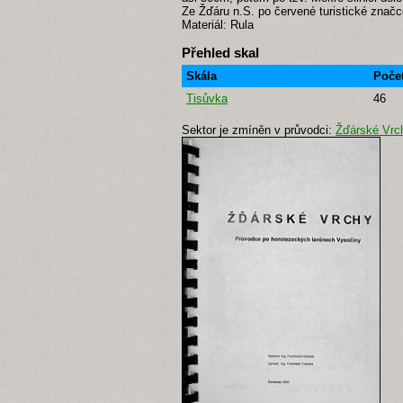
Ze Žďáru n.S. po červené turistické znač
Materiál: Rula
Přehled skal
Skála
Počet
Tisůvka
46
Sektor je zmíněn v průvodci:
Žďárské Vrc