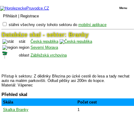
Menu
Přihlásit
|
Registrace
stáhni všechny cesty tohoto sektoru do
mobilní aplikace
Databáze skal - sektor: Branky
stát
Česká republika
region
Severní Morava
oblast
Zábřežská vrchovina
Přístup k sektoru: Z dědinky Březina po úzké cestě do lesa a tady nechat
auto na malém parkovišti. Odtud pěšky asi 200m do kopce.
Materiál: Vápenec
Přehled skal
Skála
Počet cest
Skalka Branky
1