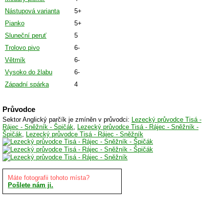
Nástupová varianta
5+
Pianko
5+
Sluneční peruť
5
Trolovo pivo
6-
Větrník
6-
Vysoko do žlabu
6-
Západní spárka
4
Průvodce
Sektor Anglický parčík je zmíněn v průvodci:
Lezecký průvodce Tisá -
Rájec - Sněžník - Špičák
,
Lezecký průvodce Tisá - Rájec - Sněžník -
Špičák
,
Lezecký průvodce Tisá - Rájec - Sněžník
Máte fotografii tohoto místa?
Pošlete nám ji.