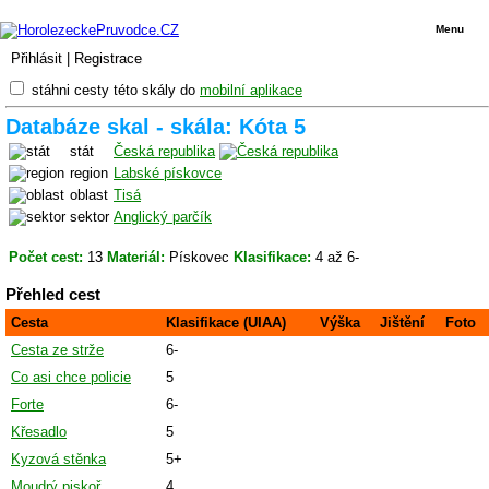
Menu
Přihlásit
|
Registrace
stáhni cesty této skály do
mobilní aplikace
Databáze skal - skála: Kóta 5
stát
Česká republika
region
Labské pískovce
oblast
Tisá
sektor
Anglický parčík
Počet cest:
13
Materiál:
Pískovec
Klasifikace:
4 až 6-
Přehled cest
Cesta
Klasifikace (UIAA)
Výška
Jištění
Foto
Cesta ze strže
6-
Co asi chce policie
5
Forte
6-
Křesadlo
5
Kyzová stěnka
5+
Moudrý piskoř
4