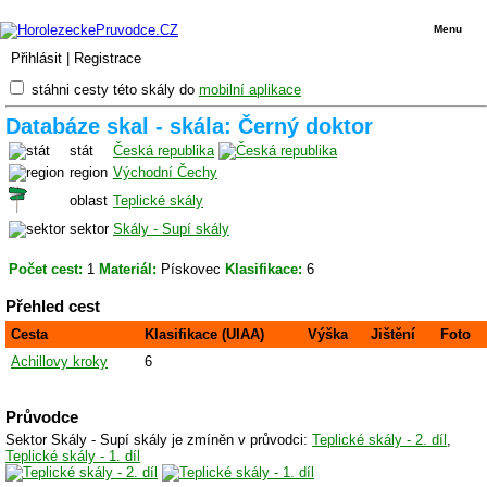
Menu
Přihlásit
|
Registrace
stáhni cesty této skály do
mobilní aplikace
Databáze skal - skála: Černý doktor
stát
Česká republika
region
Východní Čechy
oblast
Teplické skály
sektor
Skály - Supí skály
Počet cest:
1
Materiál:
Pískovec
Klasifikace:
6
Přehled cest
Cesta
Klasifikace (UIAA)
Výška
Jištění
Foto
Achillovy kroky
6
Průvodce
Sektor Skály - Supí skály je zmíněn v průvodci:
Teplické skály - 2. díl
,
Teplické skály - 1. díl