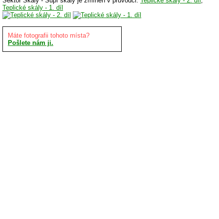
Sektor Skály - Supí skály je zmíněn v průvodci:
Teplické skály - 2. díl
,
Teplické skály - 1. díl
Máte fotografii tohoto místa?
Pošlete nám ji.