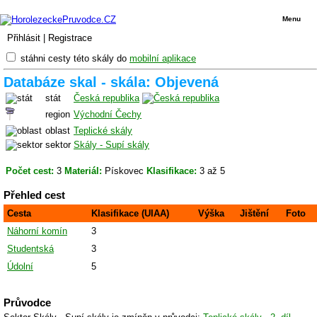
Menu
Přihlásit
|
Registrace
stáhni cesty této skály do
mobilní aplikace
Databáze skal - skála: Objevená
stát
Česká republika
region
Východní Čechy
oblast
Teplické skály
sektor
Skály - Supí skály
Počet cest:
3
Materiál:
Pískovec
Klasifikace:
3 až 5
Přehled cest
Cesta
Klasifikace (UIAA)
Výška
Jištění
Foto
Náhorní komín
3
Studentská
3
Údolní
5
Průvodce