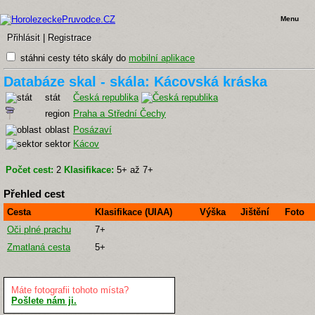
Menu
Přihlásit
|
Registrace
stáhni cesty této skály do
mobilní aplikace
Databáze skal - skála: Kácovská kráska
stát
Česká republika
region
Praha a Střední Čechy
oblast
Posázaví
sektor
Kácov
Počet cest:
2
Klasifikace:
5+ až 7+
Přehled cest
Cesta
Klasifikace (UIAA)
Výška
Jištění
Foto
Oči plné prachu
7+
Zmatlaná cesta
5+
Máte fotografii tohoto místa?
Pošlete nám ji.