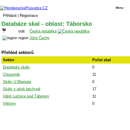
Menu
Přihlásit
|
Registrace
Databáze skal - oblast: Táborsko
stát
Česká republika
region
Jižní Čechy
Přehled sektorů
Sektor
Počet skal
Dopolední skály
0
Choustník
11
Skály U Mamuta
0
Skály v okolí bechyně
17
Údolí Lužnice pod Táborem
11
Větrovy
0