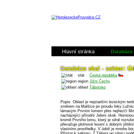
Hlavní stránka
Databáze 
Databáze skal - sektor: 
stát
Česká republika
region
Jižní Čechy
oblast
Táborsko
Popis: Oblast je nejstarším lezeckým te
směrem na Malšice po proudu řeky Lužnice
lámavým Prvním lomem přes nejhezčí Mod
nacházející přírodní Jelení skok. Horninou
kromě Prvního lomu, který je silně rozruš
převažuje plotnové lezení s dobrým jištěním
vlastními prostředky. V údolí je mnoho bou
Přístup k sektoru: Z Tábora po silnici po