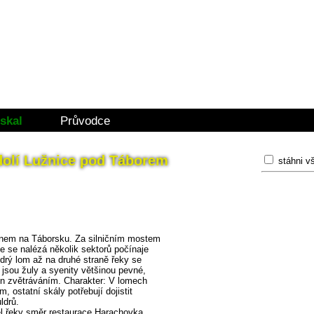
skal
Průvodce
Údolí Lužnice pod Táborem
stáhni v
rénem na Táborsku. Za silničním mostem
 se nalézá několik sektorů počínaje
rý lom až na druhé straně řeky se
 jsou žuly a syenity většinou pevné,
en zvětráváním. Charakter: V lomech
, ostatní skály potřebují dojistit
ldrů.
dél řeky směr restaurace Harachovka.