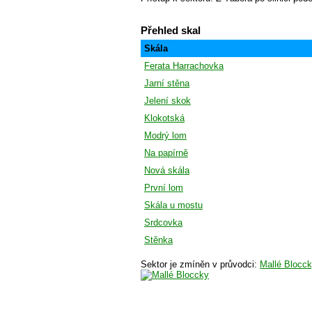
Přehled skal
Skála
Ferata Harrachovka
Jarní stěna
Jelení skok
Klokotská
Modrý lom
Na papírně
Nová skála
První lom
Skála u mostu
Srdcovka
Stěnka
Sektor je zmíněn v průvodci:
Mallé Blocc