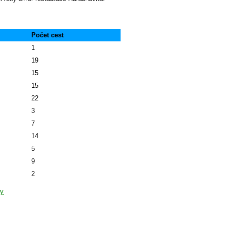
Počet cest
1
19
15
15
22
3
7
14
5
9
2
ky