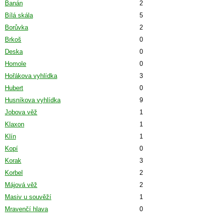
Banán
2
Bílá skála
5
Borůvka
2
Brkoš
0
Deska
0
Homole
0
Hořákova vyhlídka
3
Hubert
0
Husníkova vyhlídka
9
Jobova věž
1
Klaxon
1
Klín
1
Kopí
0
Korak
3
Korbel
2
Májová věž
2
Masiv u souvěží
1
Mravenčí hlava
0