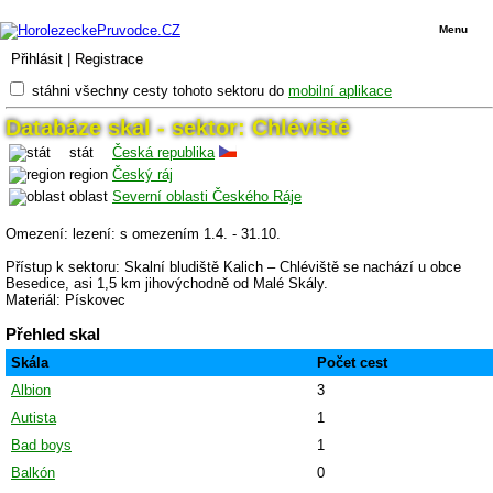
Menu
Přihlásit
|
Registrace
stáhni všechny cesty tohoto sektoru do
mobilní aplikace
Databáze skal - sektor: Chléviště
stát
Česká republika
region
Český ráj
oblast
Severní oblasti Českého Ráje
Omezení: lezení: s omezením 1.4. - 31.10.
Přístup k sektoru: Skalní bludiště Kalich – Chléviště se nachází u obce
Besedice, asi 1,5 km jihovýchodně od Malé Skály.
Materiál: Pískovec
Přehled skal
Skála
Počet cest
Albion
3
Autista
1
Bad boys
1
Balkón
0