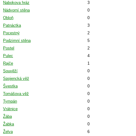
Nabokova hráz
3
Nádvorní stěna
0
Obloň
0
Patnáctka
3
Pocestný
2
Podzimní stěna
5
Postel
2
Pulec
4
Rajče
1
Souvěží
0
Spojencká věž
0
Švestka
0
Tomášova věž
0
Tympán
0
Vrátnice
0
Žába
0
Žabka
0
Želva
6