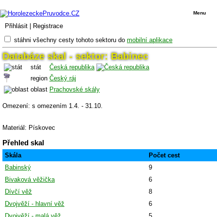
Menu
Přihlásit
|
Registrace
stáhni všechny cesty tohoto sektoru do
mobilní aplikace
Databáze skal - sektor: Babinec
stát
Česká republika
region
Český ráj
oblast
Prachovské skály
Omezení: s omezením 1.4. - 31.10.
Materiál: Pískovec
Přehled skal
Skála
Počet cest
Babinský
9
Bivaková věžička
6
Dívčí věž
8
Dvojvěží - hlavní věž
6
Dvojvěží - malá věž
5