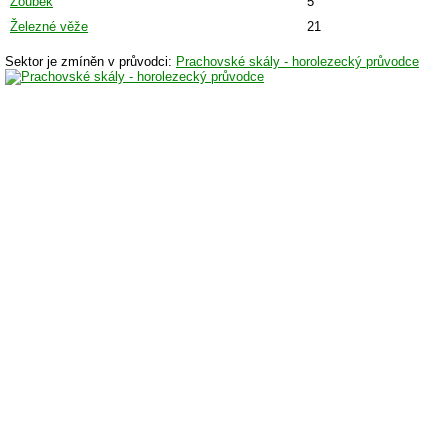
Zoubek
5
Železné věže
21
Sektor je zmíněn v průvodci:
Prachovské skály - horolezecký průvodce