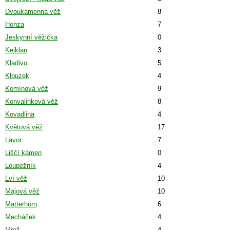
Dvoukamenná věž
8
Honza
7
Jeskynní věžička
0
Kejklan
3
Kladivo
5
Klouzek
4
Komínová věž
9
Konvalinková věž
8
Kovadlina
4
Květová věž
17
Lavor
7
Liščí kámen
0
Loupežník
4
Lví věž
10
Májová věž
10
Matterhorn
6
Mecháček
4
Mrož
4