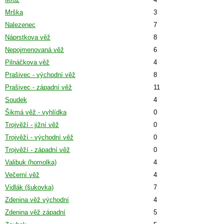
Mrška
3
Nalezenec
7
Náprstkova věž
8
Nepojmenovaná věž
6
Pilnáčkova věž
4
Prašivec - východní věž
8
Prašivec - západní věž
11
Soudek
4
Šikmá věž - vyhlídka
0
Trojvěží - jižní věž
0
Trojvěží - východní věž
0
Trojvěží - západní věž
0
Valibuk (homolka)
4
Večerní věž
4
Vidlák (šukovka)
7
Zdenina věž východní
4
Zdenina věž západní
5