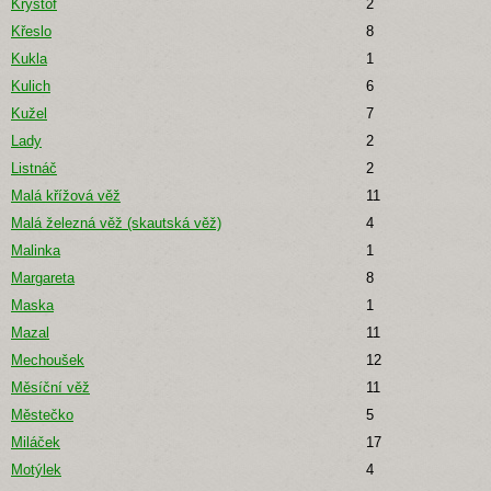
Kryštof
2
Křeslo
8
Kukla
1
Kulich
6
Kužel
7
Lady
2
Listnáč
2
Malá křížová věž
11
Malá železná věž (skautská věž)
4
Malinka
1
Margareta
8
Maska
1
Mazal
11
Mechoušek
12
Měsíční věž
11
Městečko
5
Miláček
17
Motýlek
4