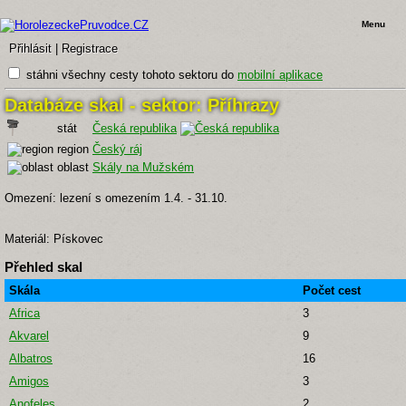
Menu
Přihlásit
|
Registrace
stáhni všechny cesty tohoto sektoru do
mobilní aplikace
Databáze skal - sektor: Příhrazy
stát
Česká republika
region
Český ráj
oblast
Skály na Mužském
Omezení: lezení s omezením 1.4. - 31.10.
Materiál: Pískovec
Přehled skal
Skála
Počet cest
Africa
3
Akvarel
9
Albatros
16
Amigos
3
Anofeles
2