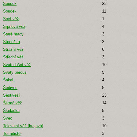
Soudek
23
Soudek
11
Soví věž
1
Srpnová věž
4
Staré hrady
3
Stonožka
3
Strážní věž
6
Střední věž
3
Svatodušní věž
10
Svaty berous
5
Šakal
4
Šedivec
8
Šestivěží
23
Šikmá věž
14
Školačka
5
Švec
3
Televizní věž (krajová)
10
Termitiště
3