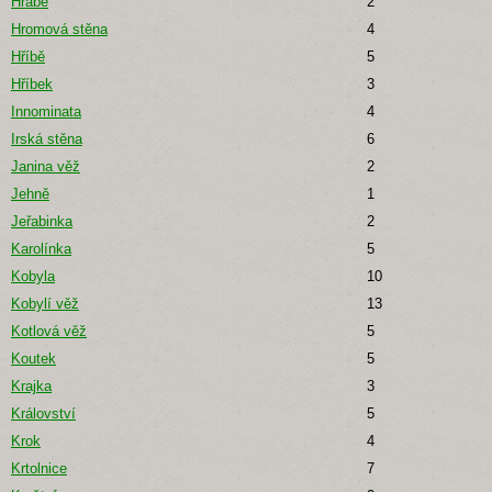
Hrábě
2
Hromová stěna
4
Hříbě
5
Hříbek
3
Innominata
4
Irská stěna
6
Janina věž
2
Jehně
1
Jeřabinka
2
Karolínka
5
Kobyla
10
Kobylí věž
13
Kotlová věž
5
Koutek
5
Krajka
3
Království
5
Krok
4
Krtolnice
7