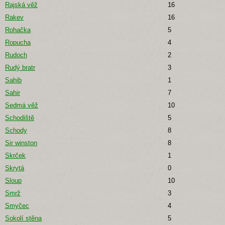
Rajská věž
16
Rakev
16
Rohačka
5
Ropucha
4
Rudoch
2
Rudý bratr
3
Sahib
1
Sahir
7
Sedmá věž
10
Schodiště
5
Schody
8
Sir winston
8
Skrček
1
Skrytá
0
Sloup
10
Smrž
3
Smyčec
4
Sokolí stěna
5