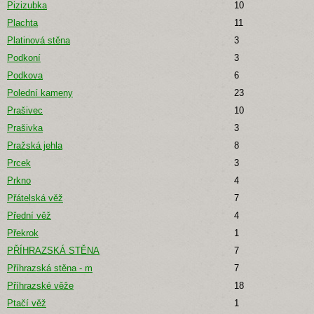
Pizizubka
10
Plachta
11
Platinová stěna
3
Podkoní
3
Podkova
6
Polední kameny
23
Prašivec
10
Prašivka
3
Pražská jehla
8
Prcek
3
Prkno
4
Přátelská věž
7
Přední věž
4
Překrok
1
PŘÍHRAZSKÁ STĚNA
7
Příhrazská stěna - m
7
Příhrazské věže
18
Ptačí věž
1