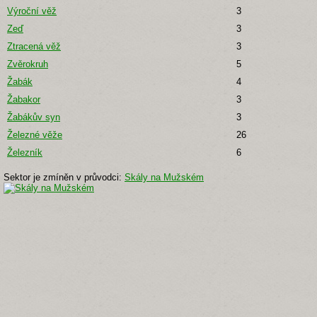
Výroční věž
3
Zeď
3
Ztracená věž
3
Zvěrokruh
5
Žabák
4
Žabakor
3
Žabákův syn
3
Železné věže
26
Železník
6
Sektor je zmíněn v průvodci:
Skály na Mužském