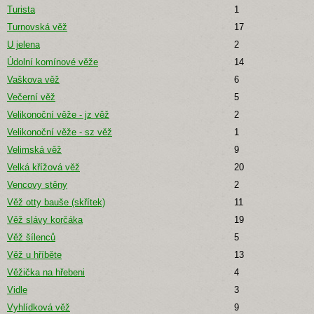
Turista
1
Turnovská věž
17
U jelena
2
Údolní komínové věže
14
Vaškova věž
6
Večerní věž
5
Velikonoční věže - jz věž
2
Velikonoční věže - sz věž
1
Velimská věž
9
Velká křížová věž
20
Vencovy stěny
2
Věž otty bauše (skřítek)
11
Věž slávy korčáka
19
Věž šílenců
5
Věž u hříběte
13
Věžička na hřebeni
4
Vidle
3
Vyhlídková věž
9