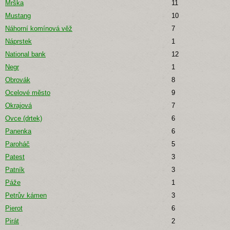
Mrška
11
Mustang
10
Náhorní komínová věž
7
Náprstek
1
National bank
12
Negr
1
Obrovák
8
Ocelové město
9
Okrajová
7
Ovce (drtek)
6
Panenka
6
Paroháč
5
Patest
3
Patník
3
Páže
1
Petrův kámen
3
Pierot
6
Pirát
2