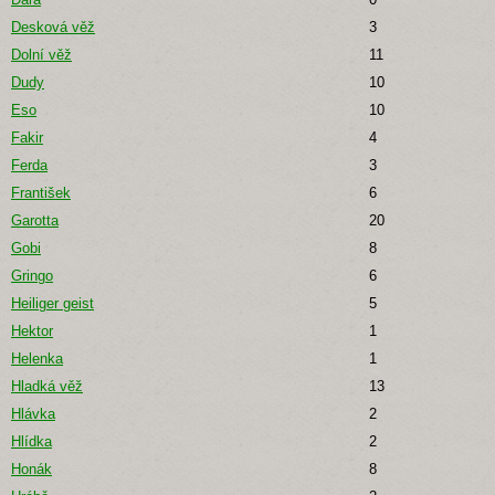
Desková věž
3
Dolní věž
11
Dudy
10
Eso
10
Fakir
4
Ferda
3
František
6
Garotta
20
Gobi
8
Gringo
6
Heiliger geist
5
Hektor
1
Helenka
1
Hladká věž
13
Hlávka
2
Hlídka
2
Honák
8